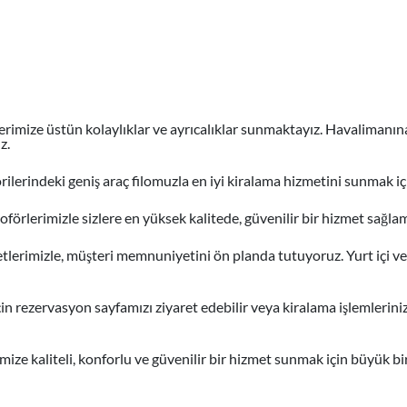
erimize üstün kolaylıklar ve ayrıcalıklar sunmaktayız. Havalimanına
z.
lerindeki geniş araç filomuzla en iyi kiralama hizmetini sunmak için 
şoförlerimizle sizlere en yüksek kalitede, güvenilir bir hizmet sağla
lerimizle, müşteri memnuniyetini ön planda tutuyoruz. Yurt içi ve 
çin rezervasyon sayfamızı ziyaret edebilir veya kiralama işlemlerinizl
rimize kaliteli, konforlu ve güvenilir bir hizmet sunmak için büyük bi