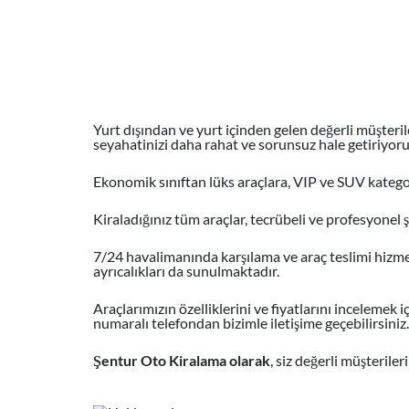
Yurt dışından ve yurt içinden gelen değerli müşteril
seyahatinizi daha rahat ve sorunsuz hale getiriyoru
Ekonomik sınıftan lüks araçlara, VIP ve SUV kategori
Kiraladığınız tüm araçlar, tecrübeli ve profesyonel 
7/24 havalimanında karşılama ve araç teslimi hizmet
ayrıcalıkları da sunulmaktadır.
Araçlarımızın özelliklerini ve fiyatlarını incelemek i
numaralı telefondan bizimle iletişime geçebilirsiniz.
Şentur Oto Kiralama olarak
, siz değerli müşterile