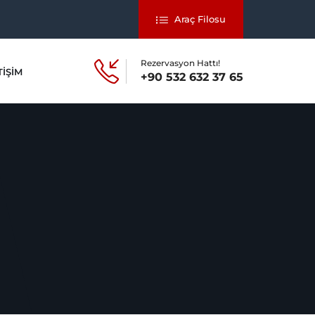
Araç Filosu
Rezervasyon Hattı!
TIŞIM
+90 532 632 37 65