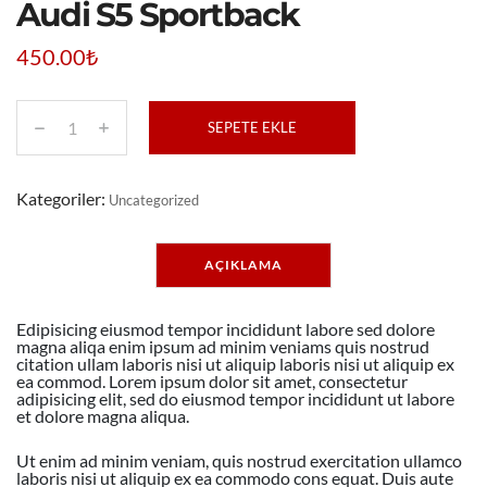
Audi S5 Sportback
450.00
₺
SEPETE EKLE
A
u
d
i
Kategoriler:
Uncategorized
S
5
S
p
AÇIKLAMA
o
r
t
b
Edipisicing eiusmod tempor incididunt labore sed dolore
a
magna aliqa enim ipsum ad minim veniams quis nostrud
c
citation ullam laboris nisi ut aliquip laboris nisi ut aliquip ex
k
ea commod. Lorem ipsum dolor sit amet, consectetur
a
adipisicing elit, sed do eiusmod tempor incididunt ut labore
d
et dolore magna aliqua.
e
t
Ut enim ad minim veniam, quis nostrud exercitation ullamco
laboris nisi ut aliquip ex ea commodo cons equat. Duis aute