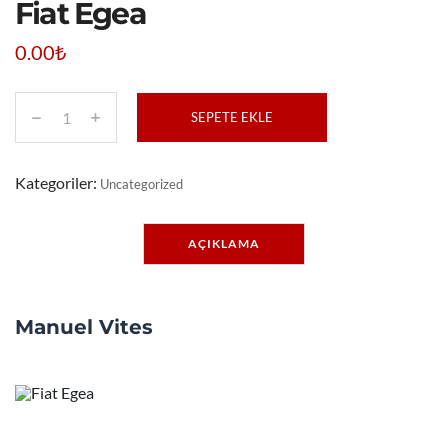
Fiat Egea
0.00
₺
SEPETE EKLE
F
i
a
t
Kategoriler:
Uncategorized
E
g
e
a
AÇIKLAMA
a
d
e
t
Manuel Vites