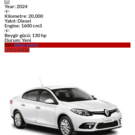
Year:
2024
Kilometre:
20,000
Yakıt:
Diesel
Engine:
1600 cm3
Beygir gücü:
130 hp
Durum:
Yeni
0
/
Bilgi alınız
OTOMATİK