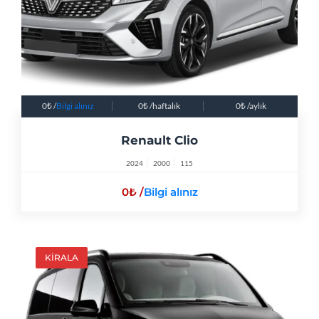
0
/
Bilgi alınız
0
/haftalık
0
/aylık
Renault Clio
2024
2000
115
0
/
Bilgi alınız
KİRALA