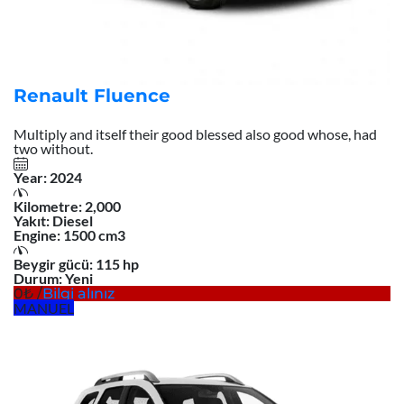
Renault Fluence
Multiply and itself their good blessed also good whose, had
two without.
Year:
2024
Kilometre:
2,000
Yakıt:
Diesel
Engine:
1500 cm3
Beygir gücü:
115 hp
Durum:
Yeni
0
/
Bilgi alınız
MANUEL