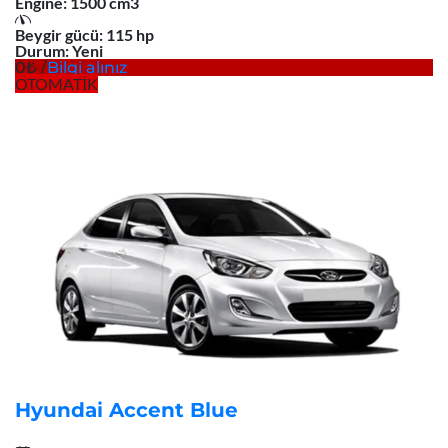
Engine:
1500 cm3
Beygir gücü:
115 hp
Durum:
Yeni
0
/
Bilgi alınız
OTOMATİK
Hyundai Accent Blue