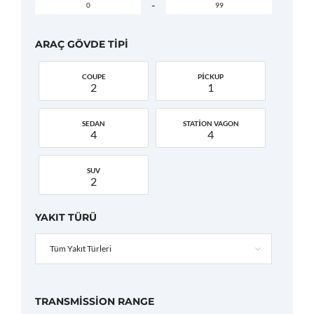
-
ARAÇ GÖVDE TIPI
COUPE
PICKUP
2
1
SEDAN
STATION VAGON
4
4
SUV
2
YAKIT TÜRÜ
Tüm Yakıt Türleri
TRANSMISSION RANGE