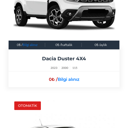
0
/
Bilgi alınız
0
/haftalık
0
/aylık
Dacia Duster 4X4
2023
2000
115
0
/
Bilgi alınız
OTOMATİK