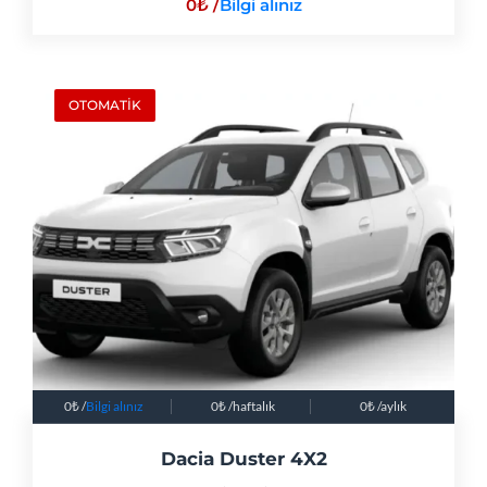
0
/
Bilgi alınız
OTOMATİK
0
/
Bilgi alınız
0
/haftalık
0
/aylık
Dacia Duster 4X2