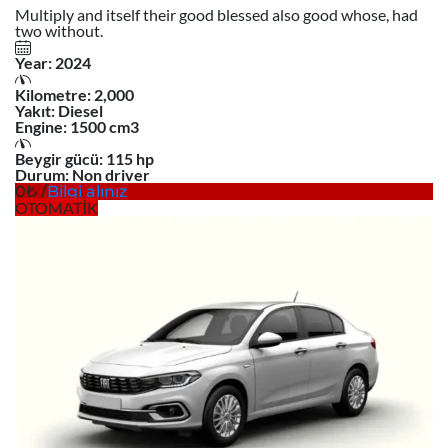
Multiply and itself their good blessed also good whose, had
two without.
Year:
2024
Kilometre:
2,000
Yakıt:
Diesel
Engine:
1500 cm3
Beygir gücü:
115 hp
Durum:
Non driver
0
/
Bilgi alınız
OTOMATİK