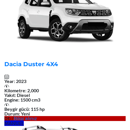
Dacia Duster 4X4
Year:
2023
Kilometre:
2,000
Yakıt:
Diesel
Engine:
1500 cm3
Beygir gücü:
115 hp
Durum:
Yeni
0
/
Bilgi alınız
MANUEL