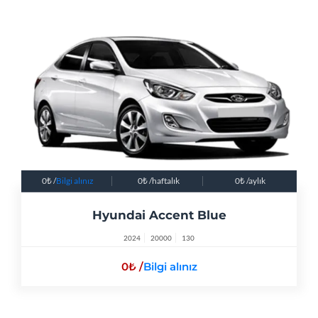
0
/
Bilgi alınız
0
/haftalık
0
/aylık
Hyundai Accent Blue
2024
20000
130
0
/
Bilgi alınız