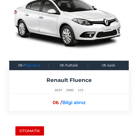
0
/
Bilgi alınız
0
/haftalık
0
/aylık
Renault Fluence
2024
2000
115
0
/
Bilgi alınız
OTOMATİK