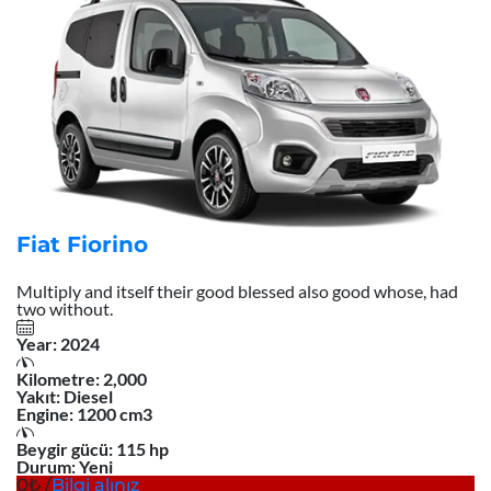
Fiat Fiorino
Multiply and itself their good blessed also good whose, had
two without.
Year:
2024
Kilometre:
2,000
Yakıt:
Diesel
Engine:
1200 cm3
Beygir gücü:
115 hp
Durum:
Yeni
0
/
Bilgi alınız