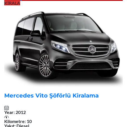
KİRALA
Mercedes Vito Şöförlü Kiralama
Year:
2012
Kilometre:
10
Yakıt:
Diesel