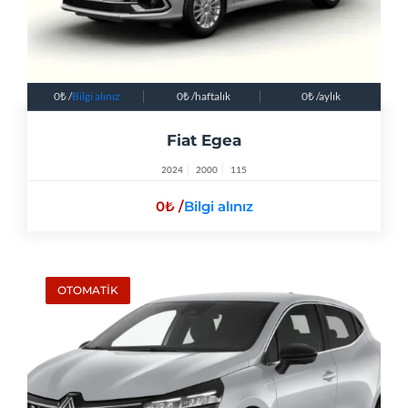
0
/
Bilgi alınız
0
/haftalık
0
/aylık
Fiat Egea
2024
2000
115
0
/
Bilgi alınız
OTOMATİK