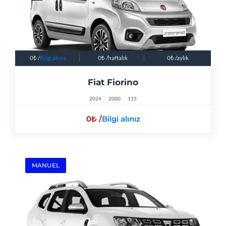
0
/
Bilgi alınız
0
/haftalık
0
/aylık
Fiat Fiorino
2024
2000
115
0
/
Bilgi alınız
MANUEL