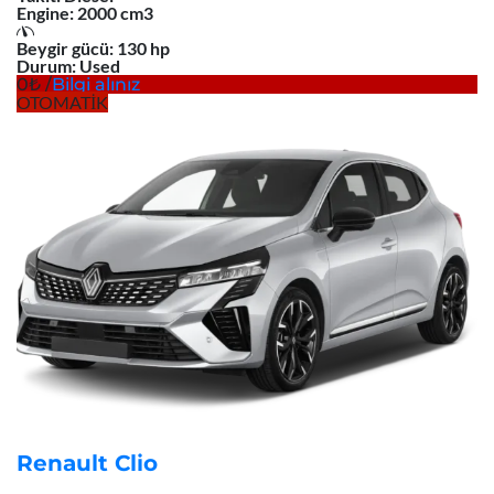
Engine:
2000 cm3
Beygir gücü:
130 hp
Durum:
Used
0
/
Bilgi alınız
OTOMATİK
Renault Clio