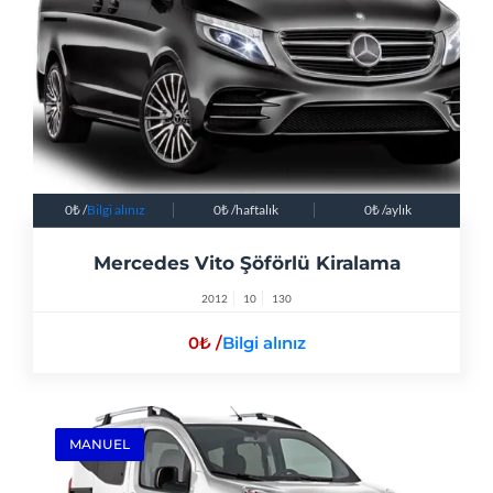
0
/
Bilgi alınız
0
/haftalık
0
/aylık
Mercedes Vito Şöförlü Kiralama
2012
10
130
0
/
Bilgi alınız
MANUEL