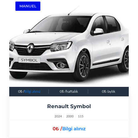
MANUEL
0
/
Bilgi alınız
0
/haftalık
0
/aylık
Renault Symbol
2024
2000
115
0
/
Bilgi alınız